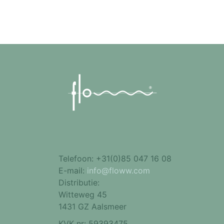
Telefoon:
+31(0)85 047 16 08
E-mail:
info@floww.com
Distributie:
Witteweg 45
1431 GZ Aalsmeer
KVK nr: 59393475