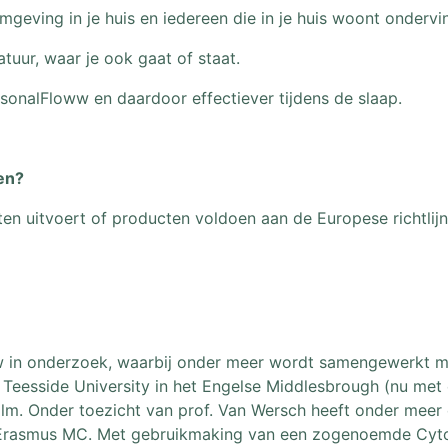
geving in je huis en iedereen die in je huis woont ondervi
tuur, waar je ook gaat of staat.
sonalFloww en daardoor effectiever tijdens de slaap.
en?
esten uitvoert of producten voldoen aan de Europese richtlij
loww in onderzoek, waarbij onder meer wordt samengewerkt me
esside University in het Engelse Middlesbrough (nu met e
holm. Onder toezicht van prof. Van Wersch heeft onder me
et Erasmus MC. Met gebruikmaking van een zogenoemde Cy