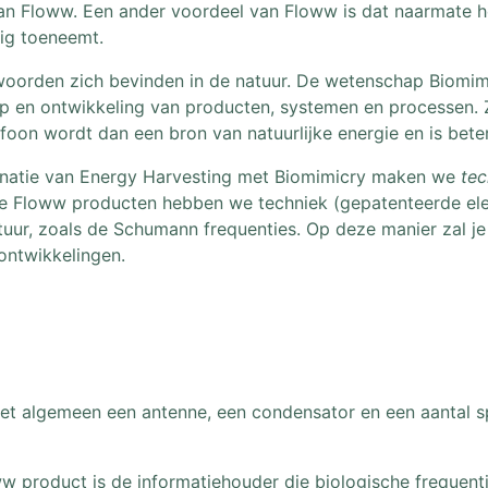
an Floww. Een ander voordeel van Floww is dat naarmate he
dig toeneemt.
twoorden zich bevinden in de natuur. De wetenschap Biomimi
rp en ontwikkeling van producten, systemen en processen.
foon wordt dan een bron van natuurlijke energie en is bete
natie van Energy Harvesting met Biomimicry maken we
tec
onze Floww producten hebben we techniek (gepatenteerde el
atuur, zoals de Schumann frequenties. Op deze manier zal j
ontwikkelingen.
 het algemeen een antenne, een condensator en een aantal 
w product is de informatiehouder die biologische frequent