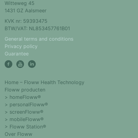
Witteweg 45
1431 GZ Aalsmeer
KVK nr: 59393475
BTW/VAT: NL853457761B01
General terms and conditions
Privacy policy
Guarantee
Home – Floww Health Technology
Floww producten
> homeFloww®
> personalFloww®
> screenFloww®
> mobileFloww®
> Floww Station®
Over Floww